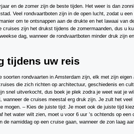
rjaar en de zomer zijn de beste tijden. Het weer is dan zon
tad. Veel rondvaartboten zijn in de open lucht, zodat u een 
 manier om te ontsnappen aan de drukte en het lawaai van d
e cruises zijn het drukst tijdens de zomermaanden, dus u k
weekse dag, wanneer de rondvaartboten minder druk zijn en 
g tijdens uw reis
e soorten rondvaarten in Amsterdam zijn, elk met zijn eigen
cruises die zich richten op architectuur, geschiedenis en cult
jn snel uitverkocht, dus boek je plek zodra je weet wat je w
 wanneer de cruises meestal erg druk zijn. Je zult het veel 
e mogen. – Kies de juiste tijd: Je moet ook de juiste tijd kie
f het water wilt zien, moet u voor 6 uur ’s ochtends op een
u in de namiddag op een cruise gaan, wanneer de zon laag aa