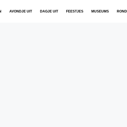
N
AVONDJE UIT
DAGJE UIT
FEESTJES
MUSEUMS
ROND