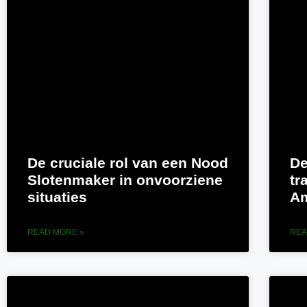
De cruciale rol van een Nood
De
Slotenmaker in onvoorziene
tr
situaties
Am
READ MORE »
REA