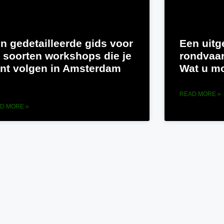
n gedetailleerde gids voor
Een uitg
 soorten workshops die je
rondvaar
nt volgen in Amsterdam
Wat u m
READ MORE »
D MORE »