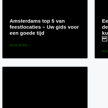
Amsterdams top 5 van
Ee
feestlocaties – Uw gids voor
de
een goede tijd
ku
READ MORE »
REA