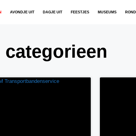
N
AVONDJE UIT
DAGJE UIT
FEESTJES
MUSEUMS
ROND
e categorieen