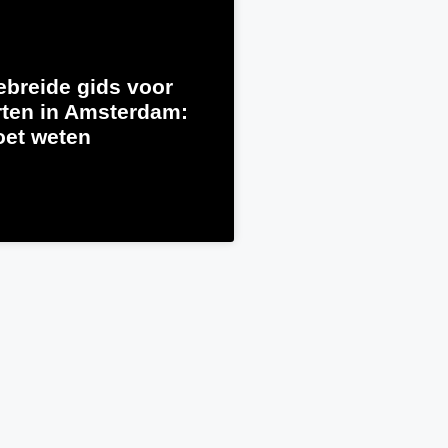
ebreide gids voor
ten in Amsterdam:
oet weten